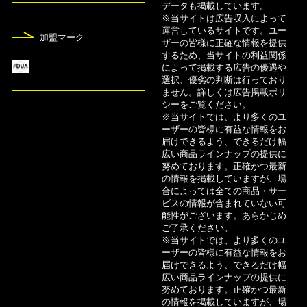
ックおすすめ比較一覧
データも掲載しています。
※当サイトは広告収入によって
運営しているサイトです。ユー
8月5日
加盟マーク
ザーの皆様に正確な情報を提供
カードローンおすすめ24社人気ランキング！金利
するため、当サイトの利益関係
によって掲載する広告の優遇や
比較【2026年版】
選択、優劣の判断は行っており
ません。詳しくは広告掲載ポリ
8月5日
シーをご覧ください。
※当サイトでは、より多くのユ
コストコで使えるクレジットカードおすすめ11
ーザーの皆様に有益な情報をお
選！即日発行可能なカードも紹介
届けできるよう、できるだけ幅
広い商品ラインナップの提供に
努めております。正確かつ最新
8月5日
の情報を掲載していますが、場
審査の甘いカードローンは？即日融資におすすめ1
合によっては全ての商品・サー
ビスの情報が含まれていない可
5社を比較
能性がございます。あらかじめ
ご了承ください。
※当サイトでは、より多くのユ
ーザーの皆様に有益な情報をお
届けできるよう、できるだけ幅
広い商品ラインナップの提供に
努めております。正確かつ最新
の情報を掲載していますが、場