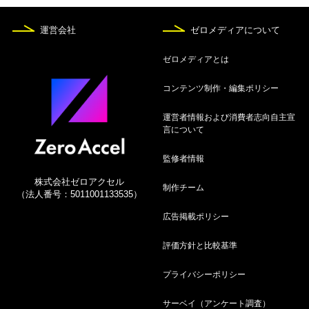
8月7日
運営会社
ゼロメディアについて
クレジットカード究極の1枚はコレ！究極メインカ
ードを解説
ゼロメディアとは
8月7日
コンテンツ制作・編集ポリシー
海外旅行保険付きおすすめクレジットカード13
運営者情報および消費者志向自主宣
選！自動付帯や使い方を解説
言について
8月7日
監修者情報
ゴールドカード人気おすすめ19選！年代別や年会
株式会社ゼロアクセル
費無料も紹介
制作チーム
（法人番号：5011001133535）
広告掲載ポリシー
8月7日
【2026年】プラチナカードおすすめ比較23選！コ
評価方針と比較基準
スパ最強候補ランキング
プライバシーポリシー
8月7日
サーベイ（アンケート調査）
クレジットカードおすすめ人気ランキング36選！