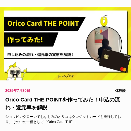
電力
FX
クレジットカード
格安SIM
転職
Wi-Fi
2025年7月30日
体験談
Orico Card THE POINTを作ってみた！申込の流
光回線
れ・還元率を解説
体験談
ショッピングローンでおなじみのオリコはクレジットカードも発行してお
り、その中の一種として「Orico Card THE ...