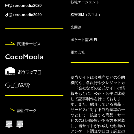
転職エージェント
8月7日
@zero.media2020
家族カードおすすめ20選！夫婦でお得な人気クレ
格安SIM（スマホ）
@zero.media2020
カを比較【2026年8月】
光回線
8月7日
ポケット型Wi-Fi
【2026年8月】PASMOオートチャージできるクレ
関連サービス
ジットカードおすすめ6選！
電力会社
8月7日
FX自動売買おすすめランキング！人気ツールや口
コミも紹介【2026年8月】
※当サイトは金融庁などの公的
機関や、各銀行やクレジットカ
ード会社などの公式サイトの情
8月7日
報をもとに、公正・公平に比較
して記事制作を行っておりま
FX口座9社のスワップポイント比較ランキング【2
す。また、紹介している商品・
026年8月】
サービスに対する判断基準の一
認証マーク
つとして、該当する商品・サー
8月7日
ビスの利用経験がある方を対象
に、当サイトが作成した独自の
【2026年8月】FXのキャンペーン・キャッシュバ
アンケート調査や口コミ調査の