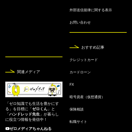
【2026年8月】究極の1枚を徹底比較
外部送信規律に関する表示
8月7日
お問い合わせ
【2026年8月最新】クレジットカード最強の2枚の
組み合わせ！メインとサブカードを紹介
おすすめ記事
8月7日
【2026年8月】仮想通貨・ビットコインおすすめ
クレジットカード
無料アプリランキング！
関連メディア
カードローン
8月7日
FX
仮想通貨取引所おすすめ16選！人気比較ランキン
グ【2026年8月】
暗号資産（仮想通貨）
「ゼロ知識でも生活を豊かにす
8月7日
る」を目標に「
ゼロくん
」と
保険相談
「
ハンドレッド先生
」が暮らし
空港ラウンジが無料のおすすめクレジットカード1
に役立つ情報を発信中！
2選！使い方も紹介
転職サイト
ゼロメディアちゃんねる