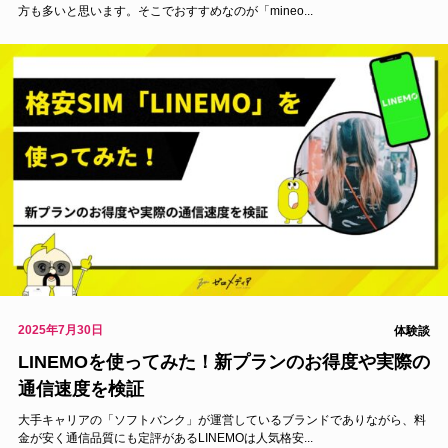
方も多いと思います。そこでおすすめなのが「mineo...
オリパ
保険
2025年7月30日
体験談
LINEMOを使ってみた！新プランのお得度や実際の
仮想通貨
通信速度を検証
カードローン
大手キャリアの「ソフトバンク」が運営しているブランドでありながら、料
金が安く通信品質にも定評があるLINEMOは人気格安...