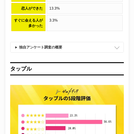
恋人ができた
13.3%
すぐに会える人が
3.3%
多かった
独自アンケート調査の概要
タップル