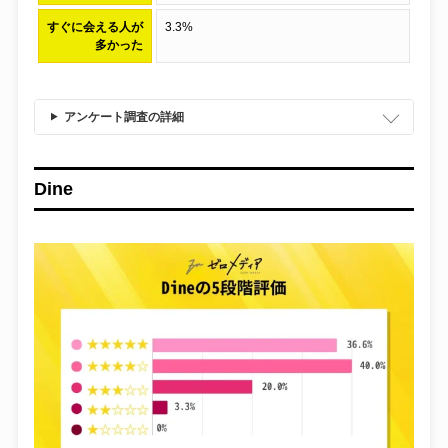
すぐに会える人が
3.3%
多かった
電力
FX
アンケート調査の詳細
クレジットカード
Dine
格安SIM
転職
Wi-Fi
光回線
体験談