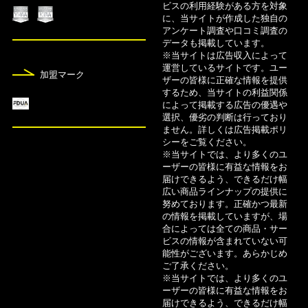
8月5日
ビスの利用経験がある方を対象
に、当サイトが作成した独自の
カードローンおすすめ24社人気ランキング！金利
アンケート調査や口コミ調査の
比較【2026年版】
データも掲載しています。
※当サイトは広告収入によって
運営しているサイトです。ユー
8月5日
加盟マーク
ザーの皆様に正確な情報を提供
コストコで使えるクレジットカードおすすめ11
するため、当サイトの利益関係
によって掲載する広告の優遇や
選！即日発行可能なカードも紹介
選択、優劣の判断は行っており
ません。詳しくは広告掲載ポリ
8月5日
シーをご覧ください。
※当サイトでは、より多くのユ
審査の甘いカードローンは？即日融資におすすめ1
ーザーの皆様に有益な情報をお
5社を比較
届けできるよう、できるだけ幅
広い商品ラインナップの提供に
努めております。正確かつ最新
8月5日
の情報を掲載していますが、場
【2026年】即日融資が可能なカードローン14選！
合によっては全ての商品・サー
ビスの情報が含まれていない可
審査なしで借りやすいのは？
能性がございます。あらかじめ
ご了承ください。
※当サイトでは、より多くのユ
ーザーの皆様に有益な情報をお
届けできるよう、できるだけ幅