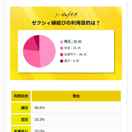
利用目的
割合
婚活
56.6%
恋活
33.3%
友達作り
20.0%