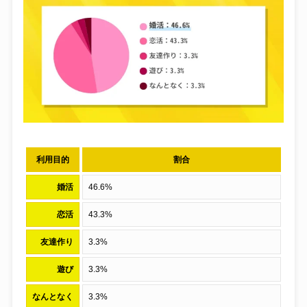
利用目的
割合
婚活
46.6%
恋活
43.3%
友達作り
3.3%
遊び
3.3%
なんとなく
3.3%