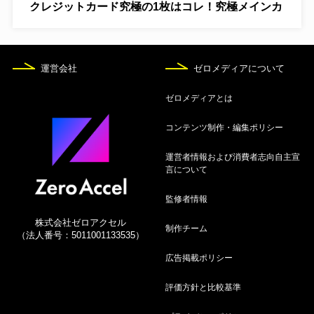
クレジットカード究極の1枚はコレ！究極メインカ
ードを解説
8月7日
運営会社
ゼロメディアについて
海外旅行保険付きおすすめクレジットカード13
選！自動付帯や使い方を解説
ゼロメディアとは
8月7日
コンテンツ制作・編集ポリシー
ゴールドカード人気おすすめ19選！年代別や年会
運営者情報および消費者志向自主宣
費無料も紹介
言について
8月7日
監修者情報
【2026年】プラチナカードおすすめ比較23選！コ
株式会社ゼロアクセル
スパ最強候補ランキング
制作チーム
（法人番号：5011001133535）
広告掲載ポリシー
8月7日
クレジットカードおすすめ人気ランキング36選！
評価方針と比較基準
【2026年8月】究極の1枚を徹底比較