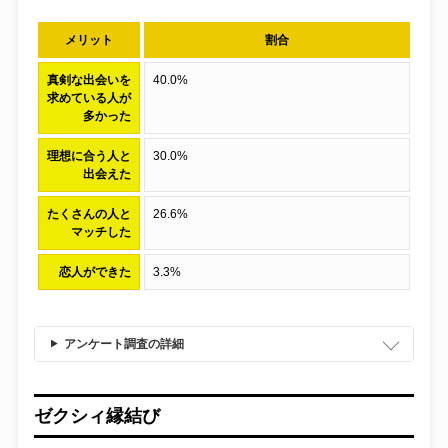
メリット
割合
真剣な出会いを
40.0%
求めている人が
多かった
理想に合う人と
30.0%
出会えた
たくさんの人と
26.6%
マッチした
恋人ができた
3.3%
アンケート調査の詳細
ゼクシィ縁結び