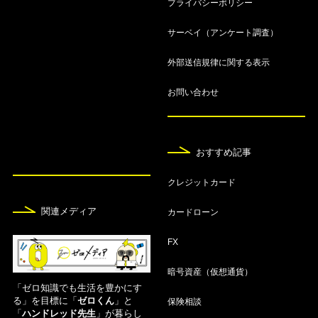
プライバシーポリシー
8月7日
サーベイ（アンケート調査）
【2026年8月最新】クレジットカード最強の2枚の
組み合わせ！メインとサブカードを紹介
外部送信規律に関する表示
8月7日
お問い合わせ
【2026年8月】仮想通貨・ビットコインおすすめ
無料アプリランキング！
おすすめ記事
8月7日
仮想通貨取引所おすすめ16選！人気比較ランキン
クレジットカード
グ【2026年8月】
関連メディア
カードローン
8月7日
FX
空港ラウンジが無料のおすすめクレジットカード1
2選！使い方も紹介
暗号資産（仮想通貨）
「ゼロ知識でも生活を豊かにす
8月7日
る」を目標に「
ゼロくん
」と
保険相談
「
ハンドレッド先生
」が暮らし
家族カードおすすめ20選！夫婦でお得な人気クレ