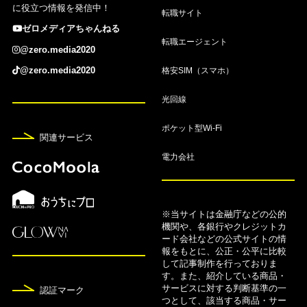
に役立つ情報を発信中！
カを比較【2026年8月】
転職サイト
ゼロメディアちゃんねる
転職エージェント
8月7日
@zero.media2020
【2026年8月】PASMOオートチャージできるクレ
格安SIM（スマホ）
@zero.media2020
ジットカードおすすめ6選！
光回線
8月7日
ポケット型Wi-Fi
FX自動売買おすすめランキング！人気ツールや口
関連サービス
コミも紹介【2026年8月】
電力会社
8月7日
FX口座9社のスワップポイント比較ランキング【2
026年8月】
※当サイトは金融庁などの公的
機関や、各銀行やクレジットカ
ード会社などの公式サイトの情
8月7日
報をもとに、公正・公平に比較
して記事制作を行っておりま
【2026年8月】FXのキャンペーン・キャッシュバ
す。また、紹介している商品・
ックおすすめ比較一覧
サービスに対する判断基準の一
認証マーク
つとして、該当する商品・サー