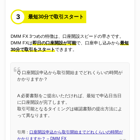
転職
3
最短30分で取引スタート
Wi-Fi
DMM FX 3つめの特徴は、口座開設スピードの早さです。
光回線
DMM FXは
即日の口座開設が可能
で、口座申し込みから
最短
30分で取引をスタート
できます。
体験談
Q 口座開設申込から取引開始までどれくらいの時間が
独自調査
かかりますか？
オリパ
A 必要書類をご提出いただければ、最短で申込日当日
に口座開設が完了します。
保険
取引可能となるタイミングは確認書類の提出方法によ
って異なります。
仮想通貨
引用：
口座開設申込から取引開始までどれくらいの時間が
かかりますか？ – DMM FX