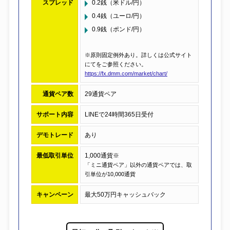
スプレッド
0.2銭（米ドル/円）
0.4銭（ユーロ/円）
0.9銭（ポンド/円）
※原則固定例外あり。詳しくは公式サイト
にてをご参照ください。
https://fx.dmm.com/market/chart/
通貨ペア数
29通貨ペア
サポート内容
LINEで24時間365日受付
デモトレード
あり
最低取引単位
1,000通貨※
「ミニ通貨ペア」以外の通貨ペアでは、取
引単位が10,000通貨
キャンペーン
最大50万円キャッシュバック