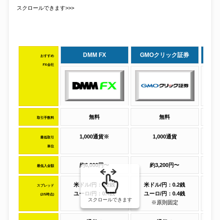
スクロールできます>>>
DMM FX
GMOクリック証券
おすすめ
FX会社
無料
無料
取引手数料
1,000通貨※
1,000通貨
最低取引
単位
約6,000円〜
約3,200円〜
最低入金額
米ドル/円：0.2銭
米ドル/円：0.2銭
米
スプレッド
ユーロ/円：0.4銭
ユーロ/円：0.4銭
ユ
(2/5時点)
スクロールできます
※原則固定