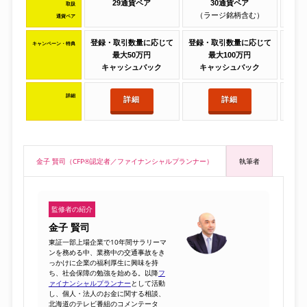
29通貨ペア
30
通貨ペア
取扱
（ラージ銘柄含む）
通貨ペア
登録・取引数量に応じて
登録・取引数量に応じて
登録
キャンペーン・特典
最大50万円
最大100万円
キャッシュバック
キャッシュバック
キ
詳細
詳細
詳細
金子 賢司（CFP®認定者／ファイナンシャルプランナー）
執筆者
監修者の紹介
金子 賢司
東証一部上場企業で10年間サラリーマ
ンを務める中、業務中の交通事故をき
っかけに企業の福利厚生に興味を持
ち、社会保障の勉強を始める。以降
フ
ァイナンシャルプランナー
として活動
し、個人・法人のお金に関する相談、
北海道のテレビ番組のコメンテータ