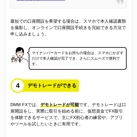
カードローン
電力
最短での口座開設を希望する場合は、スマホで本人確認書類
を撮影し、オンラインで口座開設手続きを完結できる方法で
申し込みましょう。
FX
クレジットカード
マイナンバーカードをお持ちの場合は、スマホにかざす
だけで本人確認が完了でき、さらにスムーズで便利で
す。
格安SIM
4
デモトレードができる
DMM FXでは、
デモトレードが可能
です。デモトレードは口
座開設をし、実際に取引を始める前に、仮想資金でFX取引
を体験できるサービスで、主にFX初心者の練習や、アプリ
やツールを試したいときに有用です。