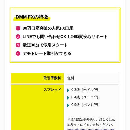
DMM FXの特徴
80万口座突破の人気FX口座
LINEでも問い合わせOK！24時間安心サポート
最短30分で取引スタート
デモトレード取引ができる
取引手数料
無料
スプレッド
0.2銭（米ドル/円）
0.4銭（ユーロ/円）
0.9銭（ポンド/円）
※原則固定例外あり。詳しくは公
式サイトにてをご参照ください。
https://fx.dmm.com/market/chart/