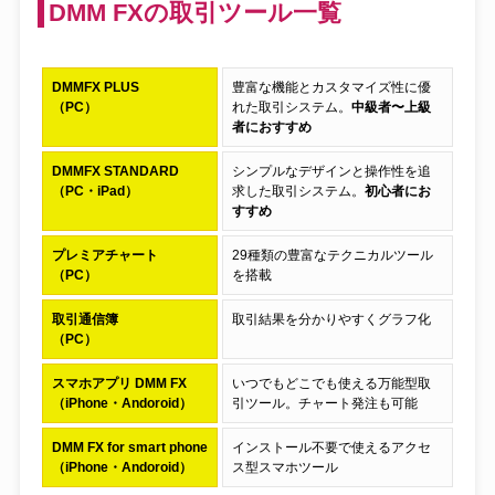
DMM FXの取引ツール一覧
DMMFX PLUS
豊富な機能とカスタマイズ性に優
（PC）
れた取引システム。
中級者〜上級
者におすすめ
DMMFX STANDARD
シンプルなデザインと操作性を追
（PC・iPad）
求した取引システム。
初心者にお
すすめ
プレミアチャート
29種類の豊富なテクニカルツール
（PC）
を搭載
取引通信簿
取引結果を分かりやすくグラフ化
（PC）
スマホアプリ DMM FX
いつでもどこでも使える万能型取
（iPhone・Andoroid）
引ツール。チャート発注も可能
DMM FX for smart phone
インストール不要で使えるアクセ
（iPhone・Andoroid）
ス型スマホツール