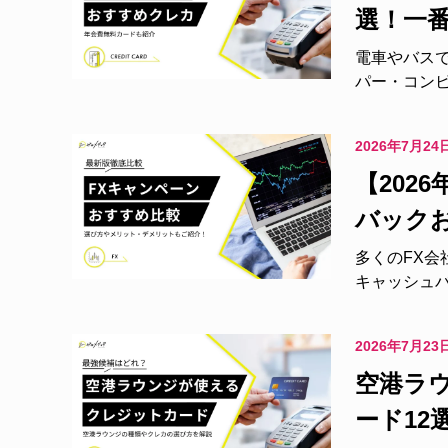
選！一
電車やバスで
パー・コンビ
2026年7月24
【202
バック
多くのFX
キャッシュバ
2026年7月23
空港ラ
ード12