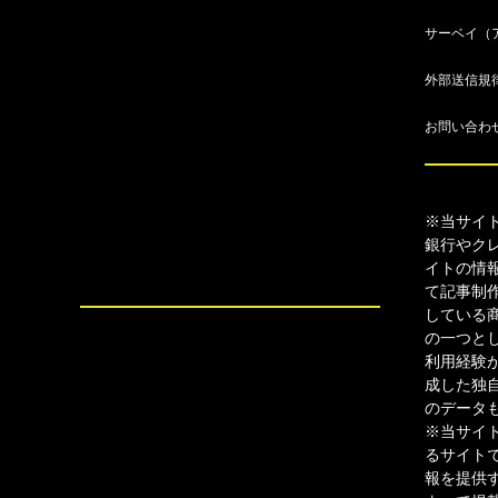
サーベイ（
外部送信規
お問い合わ
※当サイ
銀行やク
イトの情
て記事制
している
の一つと
利用経験
成した独
のデータ
※当サイ
るサイト
報を提供