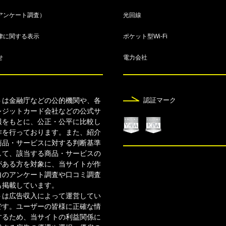
アンケート調査）
光回線
律に関する表示
ポケット型Wi-Fi
せ
電力会社
トは金融庁などの公的機関や、各
認証マーク
レジットカード会社などの公式サ
報をもとに、公正・公平に比較し
作を行っております。また、紹介
商品・サービスに対する判断基準
して、該当する商品・サービスの
がある方を対象に、当サイトが作
自のアンケート調査や口コミ調査
も掲載しています。
トは広告収入によって運営してい
です。ユーザーの皆様に正確な情
するため、当サイトの利益関係に