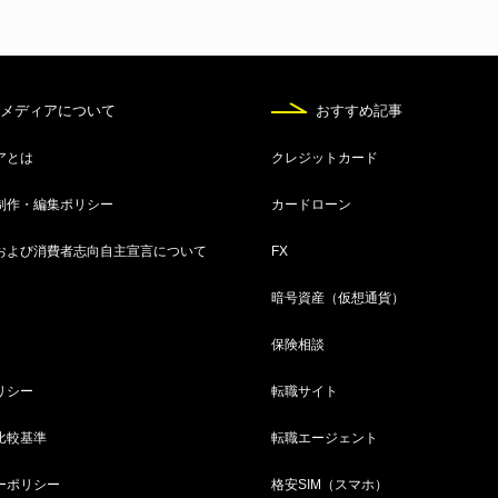
Wi-Fi
光回線
メディアについて
おすすめ記事
体験談
アとは
クレジットカード
独自調査
制作・編集ポリシー
カードローン
および消費者志向自主宣言について
FX
暗号資産（仮想通貨）
保険相談
リシー
転職サイト
比較基準
転職エージェント
ーポリシー
格安SIM（スマホ）