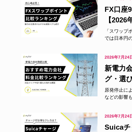
FX口
【2026
「スワップポ
では日本円の
2026年7月24
新電力会
グ・選び
原発停止に
などの影響も
2026年7月24
Suic