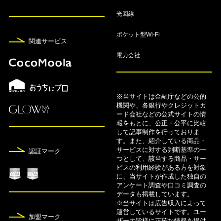
ジットカードおすすめ6選！
光回線
8月7日
ポケット型Wi-Fi
FX自動売買おすすめランキング！人気ツールや口
関連サービス
コミも紹介【2026年8月】
電力会社
8月7日
FX口座9社のスワップポイント比較ランキング【2
026年8月】
※当サイトは金融庁などの公的
機関や、各銀行やクレジットカ
ード会社などの公式サイトの情
8月7日
報をもとに、公正・公平に比較
して記事制作を行っておりま
【2026年8月】FXのキャンペーン・キャッシュバ
す。また、紹介している商品・
ックおすすめ比較一覧
サービスに対する判断基準の一
認証マーク
つとして、該当する商品・サー
8月5日
ビスの利用経験がある方を対象
に、当サイトが作成した独自の
カードローンおすすめ24社人気ランキング！金利
アンケート調査や口コミ調査の
比較【2026年版】
データも掲載しています。
※当サイトは広告収入によって
運営しているサイトです。ユー
8月5日
加盟マーク