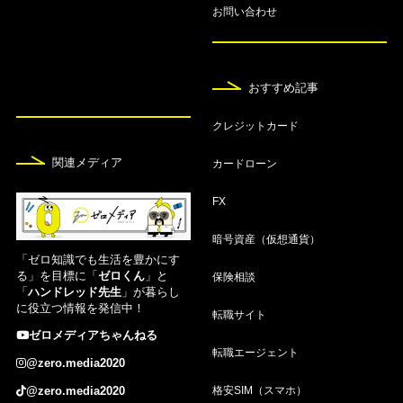
8月7日
お問い合わせ
【2026年8月】仮想通貨・ビットコインおすすめ
無料アプリランキング！
おすすめ記事
8月7日
仮想通貨取引所おすすめ16選！人気比較ランキン
クレジットカード
グ【2026年8月】
関連メディア
カードローン
8月7日
FX
空港ラウンジが無料のおすすめクレジットカード1
2選！使い方も紹介
暗号資産（仮想通貨）
「ゼロ知識でも生活を豊かにす
8月7日
る」を目標に「
ゼロくん
」と
保険相談
「
ハンドレッド先生
」が暮らし
家族カードおすすめ20選！夫婦でお得な人気クレ
に役立つ情報を発信中！
カを比較【2026年8月】
転職サイト
ゼロメディアちゃんねる
転職エージェント
8月7日
@zero.media2020
【2026年8月】PASMOオートチャージできるクレ
格安SIM（スマホ）
@zero.media2020