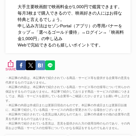
大手主要映画館で映画料金が1,000円で鑑賞できます。
毎月3枚まで購入できるので、映画好きの人にはお得な
特典と言えるでしょう。
申し込み方法はセゾンPortal（アプリ）の専用バナーを
タップ→「選べるゴールド優待」→ログイン→「映画料
金1,000円」の申し込み
Webで完結できるのも嬉しいポイントです。
SHARE
・本記事の内容は、本記事内で紹介されている商品・サービス等を提供する企業等の意見を
代表するものではありません。
・本記事の内容は、本記事内で紹介されている商品・サービス等の仕様等について何らかの
保証をするものではありません。本記事で紹介しております商品・サービスの詳細につきま
しては、商品・サービスを提供している企業等へご確認くださいますようお願い申し上げま
す。
・本記事の内容は作成日または更新日現在のものです。本記事の作成日または更新日以後
に、本記事で紹介している商品・サービスの内容が変更されている場合がございます。
・本記事内で紹介されている意見は個人的なものであり、記事の作成者その他の企業等の意
見を代表するものではありません。
・本記事内で紹介されている意見は、意見を提供された方の使用当時のものであり、その内
容および商品・サービスの仕様等についていかなる保証をするものでもありません。