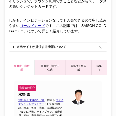
イリッシュで、ラウンジ利用できることなどからステータス
の高いクレジットカードです。
しかも、インビテーションなしでも入会できるので申し込み
やすい
ゴールドカード
です。この記事では「SAISON GOLD
Premium」について詳しく紹介しています。
※当サイトが提供する情報について
監修者：水野
監修者：祖父江
監修者：鳥谷
編集
崇
仁美
威
者
監修者の紹介
水野 崇
水野総合FP事務所代表
。独立系
ファイ
ナンシャルプランナー
として個別相
談、執筆・監修、講師、取材協力など
マルチに活動。ライフプラン、資産運
用、相続・資産承継といった幅広い相