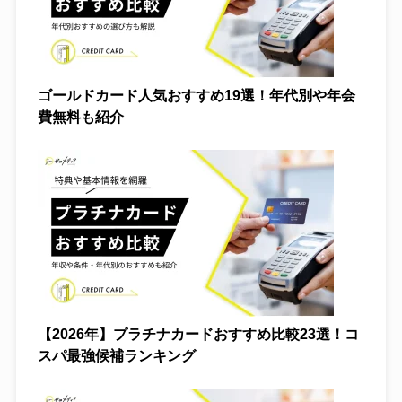
オリパ
保険
ゴールドカード人気おすすめ19選！年代別や年会
費無料も紹介
仮想通貨
カードローン
電力
FX
クレジットカード
【2026年】プラチナカードおすすめ比較23選！コ
スパ最強候補ランキング
格安SIM