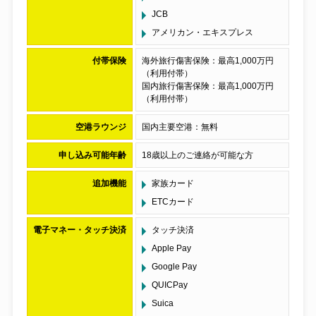
JCB
アメリカン・エキスプレス
付帯保険
海外旅行傷害保険：最高
1
,
000
万円
（利用付帯）
国内旅行傷害保険：最高
1
,
000
万円
（利用付帯）
空港ラウンジ
国内主要空港：無料
申し込み可能年齢
18
歳以上のご連絡が可能な方
追加機能
家族カード
ETCカード
電子マネー・タッチ決済
タッチ決済
Apple Pay
Google Pay
QUICPay
Suica