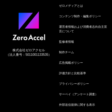
選！自動付帯や使い方を解説
ゼロメディアとは
8月7日
コンテンツ制作・編集ポリシー
ゴールドカード人気おすすめ19選！年代別や年会
運営者情報および消費者志向自主宣
費無料も紹介
言について
8月7日
監修者情報
【2026年】プラチナカードおすすめ比較23選！コ
株式会社ゼロアクセル
スパ最強候補ランキング
制作チーム
（法人番号：5011001133535）
広告掲載ポリシー
8月7日
クレジットカードおすすめ人気ランキング36選！
評価方針と比較基準
【2026年8月】究極の1枚を徹底比較
プライバシーポリシー
8月7日
サーベイ（アンケート調査）
【2026年8月最新】クレジットカード最強の2枚の
組み合わせ！メインとサブカードを紹介
外部送信規律に関する表示