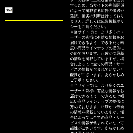
ザーの皆様に正確な情報を提供
コストコで使えるクレジットカードおすすめ11
するため、当サイトの利益関係
によって掲載する広告の優遇や
選！即日発行可能なカードも紹介
選択、優劣の判断は行っており
ません。詳しくは広告掲載ポリ
8月5日
シーをご覧ください。
※当サイトでは、より多くのユ
審査の甘いカードローンは？即日融資におすすめ1
ーザーの皆様に有益な情報をお
5社を比較
届けできるよう、できるだけ幅
広い商品ラインナップの提供に
努めております。正確かつ最新
8月5日
の情報を掲載していますが、場
【2026年】即日融資が可能なカードローン14選！
合によっては全ての商品・サー
ビスの情報が含まれていない可
審査なしで借りやすいのは？
能性がございます。あらかじめ
ご了承ください。
※当サイトでは、より多くのユ
ーザーの皆様に有益な情報をお
届けできるよう、できるだけ幅
広い商品ラインナップの提供に
努めております。正確かつ最新
の情報を掲載していますが、場
合によっては全ての商品・サー
ビスの情報が含まれていない可
能性がございます。あらかじめ