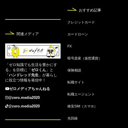
おすすめ記事
8月7日
仮想通貨取引所おすすめ16選！人気比較ランキン
クレジットカード
グ【2026年8月】
関連メディア
カードローン
8月7日
FX
空港ラウンジが無料のおすすめクレジットカード1
2選！使い方も紹介
暗号資産（仮想通貨）
「ゼロ知識でも生活を豊かにす
8月7日
る」を目標に「
ゼロくん
」と
保険相談
「
ハンドレッド先生
」が暮らし
家族カードおすすめ20選！夫婦でお得な人気クレ
に役立つ情報を発信中！
カを比較【2026年8月】
転職サイト
ゼロメディアちゃんねる
転職エージェント
8月7日
@zero.media2020
【2026年8月】PASMOオートチャージできるクレ
格安SIM（スマホ）
@zero.media2020
ジットカードおすすめ6選！
光回線
8月7日