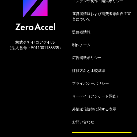
コンテンツ制作・編集ポリシー
ゴールドカード人気おすすめ19選！年代別や年会
運営者情報および消費者志向自主宣
費無料も紹介
言について
8月7日
監修者情報
【2026年】プラチナカードおすすめ比較23選！コ
株式会社ゼロアクセル
スパ最強候補ランキング
制作チーム
（法人番号：5011001133535）
広告掲載ポリシー
8月7日
クレジットカードおすすめ人気ランキング36選！
評価方針と比較基準
【2026年8月】究極の1枚を徹底比較
プライバシーポリシー
8月7日
サーベイ（アンケート調査）
【2026年8月最新】クレジットカード最強の2枚の
組み合わせ！メインとサブカードを紹介
外部送信規律に関する表示
8月7日
お問い合わせ
【2026年8月】仮想通貨・ビットコインおすすめ
無料アプリランキング！