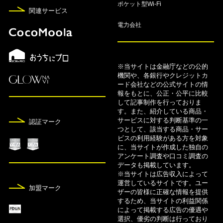
ポケット型Wi-Fi
FX自動売買おすすめランキング！人気ツールや口
関連サービス
コミも紹介【2026年8月】
電力会社
8月7日
FX口座9社のスワップポイント比較ランキング【2
026年8月】
※当サイトは金融庁などの公的
機関や、各銀行やクレジットカ
ード会社などの公式サイトの情
8月7日
報をもとに、公正・公平に比較
して記事制作を行っておりま
【2026年8月】FXのキャンペーン・キャッシュバ
す。また、紹介している商品・
ックおすすめ比較一覧
サービスに対する判断基準の一
認証マーク
つとして、該当する商品・サー
8月5日
ビスの利用経験がある方を対象
に、当サイトが作成した独自の
カードローンおすすめ24社人気ランキング！金利
アンケート調査や口コミ調査の
比較【2026年版】
データも掲載しています。
※当サイトは広告収入によって
運営しているサイトです。ユー
8月5日
加盟マーク
ザーの皆様に正確な情報を提供
コストコで使えるクレジットカードおすすめ11
するため、当サイトの利益関係
によって掲載する広告の優遇や
選！即日発行可能なカードも紹介
選択、優劣の判断は行っており