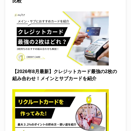
比較
オリパ
保険
仮想通貨
カードローン
電力
【2026年8月最新】クレジットカード最強の2枚の
組み合わせ！メインとサブカードを紹介
FX
クレジットカード
格安SIM