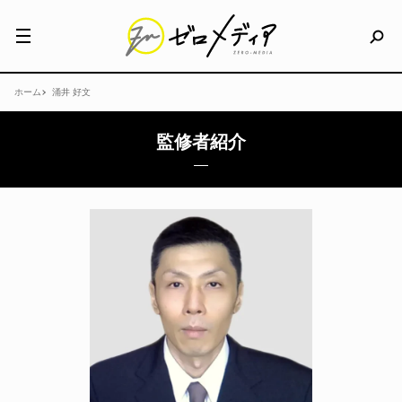
ホーム
涌井 好文
監修者紹介