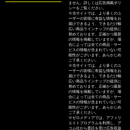
ません。詳しくは広告掲載ポリ
8月5日
シーをご覧ください。
※当サイトでは、より多くのユ
審査の甘いカードローンは？即日融資におすすめ1
ーザーの皆様に有益な情報をお
5社を比較
届けできるよう、できるだけ幅
広い商品ラインナップの提供に
努めております。正確かつ最新
8月5日
の情報を掲載していますが、場
【2026年】即日融資が可能なカードローン14選！
合によっては全ての商品・サー
ビスの情報が含まれていない可
審査なしで借りやすいのは？
能性がございます。あらかじめ
ご了承ください。
※当サイトでは、より多くのユ
ーザーの皆様に有益な情報をお
届けできるよう、できるだけ幅
広い商品ラインナップの提供に
努めております。正確かつ最新
の情報を掲載していますが、場
合によっては全ての商品・サー
ビスの情報が含まれていない可
能性がございます。あらかじめ
ご了承ください。
※ゼロメディアでは、アフィリ
エイトプログラムを利用し、ア
コム社から委託を受け広告収益