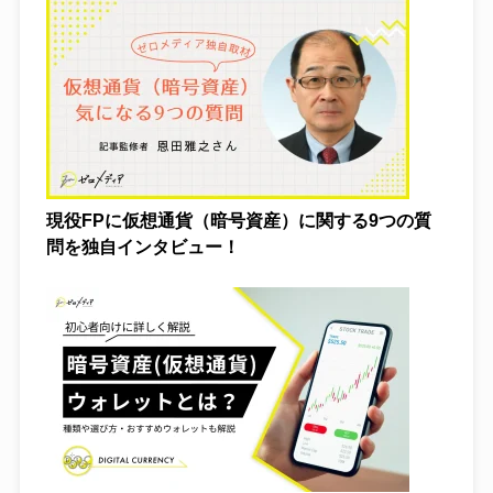
保険
仮想通貨
カードローン
現役FPに仮想通貨（暗号資産）に関する9つの質
電力
問を独自インタビュー！
FX
クレジットカード
格安SIM
転職