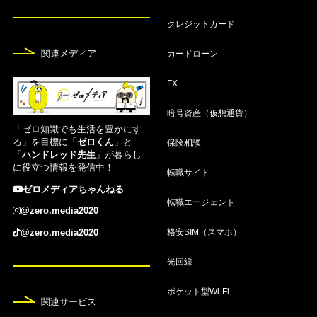
【2026年8月】仮想通貨・ビットコインおすすめ
クレジットカード
無料アプリランキング！
関連メディア
カードローン
8月7日
FX
仮想通貨取引所おすすめ16選！人気比較ランキン
グ【2026年8月】
暗号資産（仮想通貨）
「ゼロ知識でも生活を豊かにす
8月7日
る」を目標に「
ゼロくん
」と
保険相談
「
ハンドレッド先生
」が暮らし
空港ラウンジが無料のおすすめクレジットカード1
に役立つ情報を発信中！
2選！使い方も紹介
転職サイト
ゼロメディアちゃんねる
転職エージェント
8月7日
@zero.media2020
家族カードおすすめ20選！夫婦でお得な人気クレ
格安SIM（スマホ）
@zero.media2020
カを比較【2026年8月】
光回線
8月7日
ポケット型Wi-Fi
【2026年8月】PASMOオートチャージできるクレ
関連サービス
ジットカードおすすめ6選！