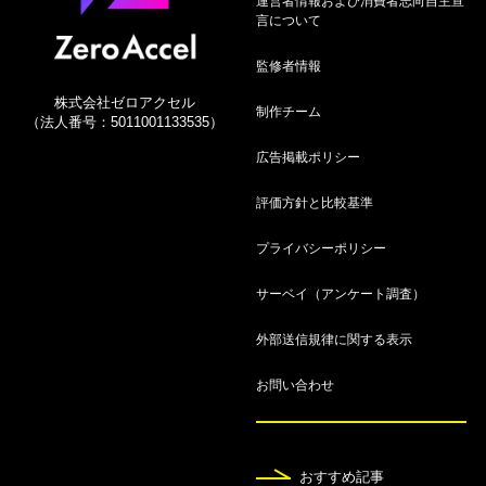
運営者情報および消費者志向自主宣
選！自動付帯や使い方を解説
言について
8月7日
監修者情報
ゴールドカード人気おすすめ19選！年代別や年会
株式会社ゼロアクセル
費無料も紹介
制作チーム
（法人番号：5011001133535）
広告掲載ポリシー
8月7日
【2026年】プラチナカードおすすめ比較23選！コ
評価方針と比較基準
スパ最強候補ランキング
プライバシーポリシー
8月7日
サーベイ（アンケート調査）
クレジットカードおすすめ人気ランキング36選！
【2026年8月】究極の1枚を徹底比較
外部送信規律に関する表示
8月7日
お問い合わせ
【2026年8月最新】クレジットカード最強の2枚の
組み合わせ！メインとサブカードを紹介
おすすめ記事
8月7日