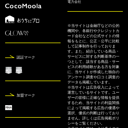
電力会社
8月7日
FX自動売買おすすめランキング！人気ツールや口
コミも紹介【2026年8月】
※当サイトは金融庁などの公的
機関や、各銀行やクレジットカ
ード会社などの公式サイトの情
8月7日
報をもとに、公正・公平に比較
して記事制作を行っておりま
FX口座9社のスワップポイント比較ランキング【2
す。また、紹介している商品・
026年8月】
サービスに対する判断基準の一
認証マーク
つとして、該当する商品・サー
8月7日
ビスの利用経験がある方を対象
に、当サイトが作成した独自の
【2026年8月】FXのキャンペーン・キャッシュバ
アンケート調査や口コミ調査の
ックおすすめ比較一覧
データも掲載しています。
※当サイトは広告収入によって
運営しているサイトです。ユー
8月5日
加盟マーク
ザーの皆様に正確な情報を提供
カードローンおすすめ24社人気ランキング！金利
するため、当サイトの利益関係
によって掲載する広告の優遇や
比較【2026年版】
選択、優劣の判断は行っており
ません。詳しくは広告掲載ポリ
8月5日
シーをご覧ください。