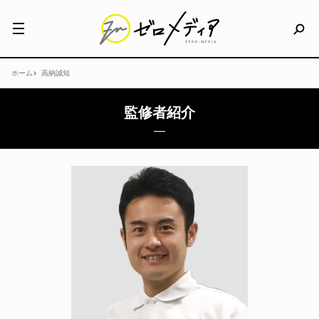
ホーム
高納誠知
監修者紹介