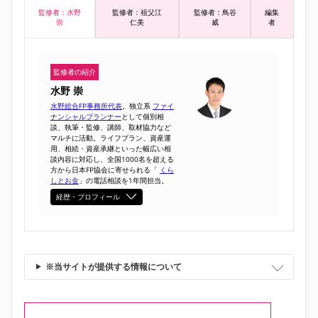
監修者：水野
監修者：祖父江
監修者：鳥谷
編集
崇
仁美
威
者
監修者の紹介
水野 崇
水野総合FP事務所代表
。独立系
ファイ
ナンシャルプランナー
として個別相
談、執筆・監修、講師、取材協力など
マルチに活動。ライフプラン、資産運
用、相続・資産承継といった幅広い相
談内容に対応し、全国1000名を超える
方から日本FP協会に寄せられる「
くら
しとお金
」の電話相談を1年間担当。
経歴・プロフィール
※当サイトが提供する情報について