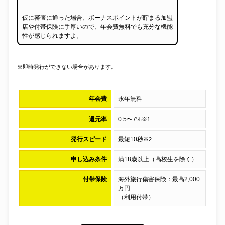
仮に審査に通った場合、ボーナスポイントが貯まる加盟
店や付帯保険に手厚いので、年会費無料でも充分な機能
性が感じられますよ。
※即時発行ができない場合があります。
年会費
永年無料
還元率
0.5〜7%
※1
発行スピード
最短10秒
※2
申し込み条件
満18歳以上（高校生を除く）
付帯保険
海外旅行傷害保険：最高2,000
万円
（利用付帯）