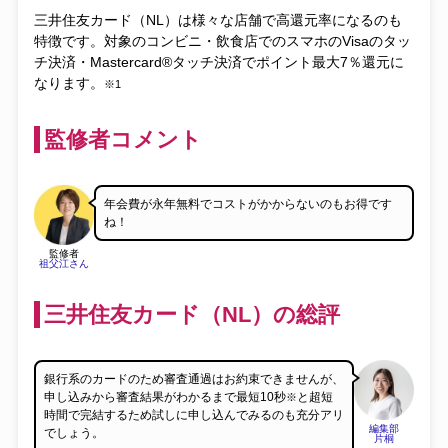
三井住友カード（NL）は様々な店舗で高還元率になるのも
特徴です。
対象のコンビニ・飲食店でのスマホのVisaのタッ
チ決済・Mastercard®タッチ決済でポイント最大7％還元に
なります。
※1
監修者コメント
年会費が永年無料でコストがかからないのもお得です
ね！
監修者
祖父江さん
三井住友カード（NL）の総評
銀行系のカードのため審査通過はお約束できませんが、
申し込みから審査結果がわかるまで最短10秒
と超短
※
時間で完結するため試しに申し込んでみるのも充分アリ
編集部
でしょう。
片桐