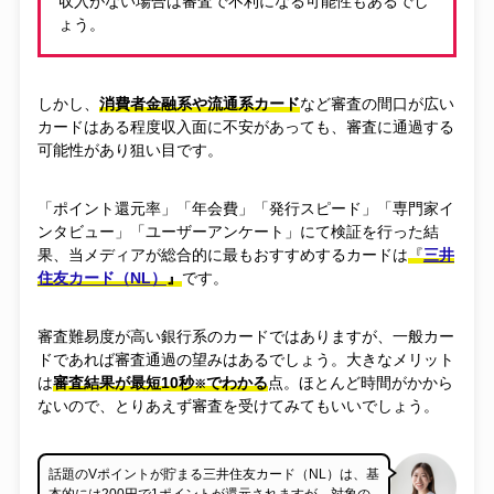
収入がない場合は審査で不利になる可能性もあるでし
ょう。
しかし、
消費者金融系や流通系カード
など審査の間口が広い
カードはある程度収入面に不安があっても、審査に通過する
可能性があり狙い目です。
「ポイント還元率」「年会費」「発行スピード」「専門家イ
ンタビュー」「ユーザーアンケート」にて検証を行った結
果、当メディアが総合的に最もおすすめするカードは
『
三井
住友カード（NL）
』
です。
審査難易度が高い銀行系のカードではありますが、一般カー
ドであれば審査通過の望みはあるでしょう。大きなメリット
は
審査結果が最短10秒
でわかる
点。ほとんど時間がかから
※
ないので、とりあえず審査を受けてみてもいいでしょう。
話題のVポイントが貯まる三井住友カード（NL）は、基