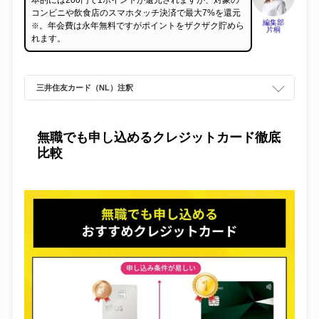
本的には200円で1ポイントが還元されますが、対象の
コンビニや飲食店のスマホタッチ決済で最大7%を還元
独自調査
編集部
。年会費は永年無料ですがポイントをザクザク貯めら
※
片桐
れます。
オリパ
三井住友カード（NL）注釈
保険
仮想通貨
無職でも申し込めるクレジットカード徹底
比較
カードローン
電力
FX
クレジットカード