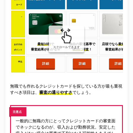
カード
–
最短10秒
で
独自の審査基準で
店頭でなら
最短30分
おすすめ
スクロールできます
審査結果がわかる※
個別に審査
！
審査結果がわかる
ポイント
申込
詳細
詳細
詳細
無職でも作れるクレジットカードを探している方が最も重視
すべき項目は、
審査の通りやすさ
でしょう。
注意点
一般的に無職の方にとってクレジットカードの審査面
でネックになるのが、収入および勤務状況。安定した