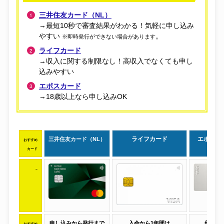
三井住友カード（NL）
→最短10秒で審査結果がわかる！気軽に申し込み
やすい
。
※即時発行ができない場合があります
ライフカード
→収入に関する制限なし！高収入でなくても申し
込みやすい
エポスカード
→18歳以上なら申し込みOK
ライフカード
エポスカ
三井住友カード（NL）
おすすめ
カード
–
申し込みから発行まで
入会から1年間は
優待店
おすすめ