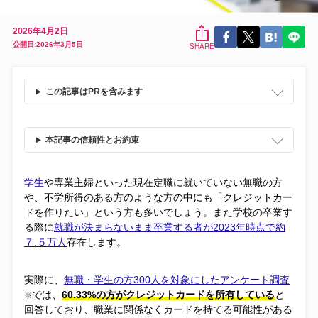
2026年4月2日
公開日:2026年3月5日
SHARE
この記事はPRを含みます
本記事の信頼性とお約束
学生
や専業主婦といった現在定職に就いていない無職の方
や、不労所得のある方のような方の中にも「クレジットカー
ドを作りたい」という方も多いでしょう。また学校の卒業す
る際に
就職が決まらないまま卒業する者が2023年時点で約
７.５万人
存在します。
実際に、
無職・学生の方300人を対象にしたアンケート調査
では、
60.33%の方がクレジットカードを所有している
と
※
回答しており、職業に関係なくカードを持てる可能性がある