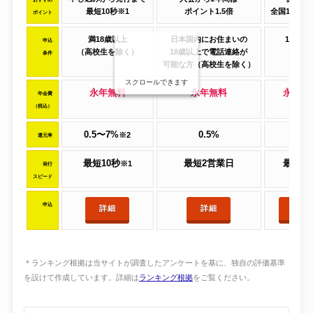
最短10秒※1
ポイント1.5倍
全国10,00
ポイント
満18歳以上
日本国内にお住まいの
18歳以
申込
（高校生を除く）
18歳以上
で電話連絡が
条件
可能な方（高校生を除く）
スクロールできます
永年無料
永年無料
永年無
年会費
（税込）
0.5〜7%
0.5%
0.5%
※2
還元率
最短10秒
最短2営業日
最短即
※1
発行
スピード
申込
詳細
詳細
詳細
＊ランキング根拠は当サイトが調査したアンケートを基に、独自の評価基準
を設けて作成しています。詳細は
ランキング根拠
をご覧ください。